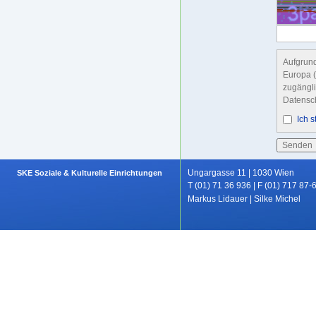
Aufgrund
Europa (
zugängl
Datensc
Ich 
Ungargasse 11 | 1030 Wien
SKE Soziale & Kulturelle Einrichtungen
T (01) 71 36 936 | F (01) 717 87-
Markus Lidauer
|
Silke Michel