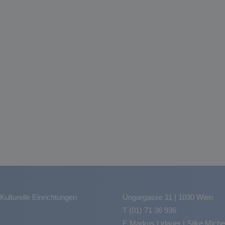
Kulturelle Einrichtungen
Ungargasse 11 | 1030 Wien
T (01) 71 36 936
E
Markus Lidauer
|
Silke Miche