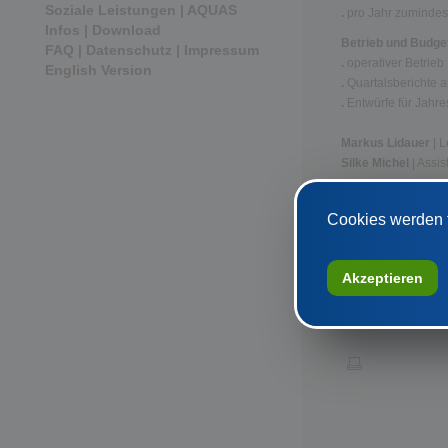
Soziale Leistungen | AQUAS
.
pro Jahr zumindes
Infos | Download
Betrieb und Budge
FAQ | Datenschutz | Impressum
.
operativer Betrieb
English Version
.
Quartalsberichte a
.
Entwürfe für Jahr
Markus Lidauer
| 
Silke Michel
| Assis
SKE | Ungargasse 1
T
(01) 71 36 936
Cookies werden f
Akzeptieren