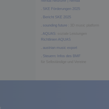
Nenda Neururer | Nenda
.
SKE Förderungen 2025
.
Bericht SKE 2025
.
sounding future
: 3D music platform
.
AQUAS
: soziale Leistungen
Richtlinien AQUAS
.
austrian music export
.
Steuern: Infos des BMF
für Selbständige und Vereine
l