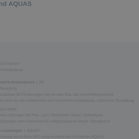
und AQUAS
Zuschüssen
Umsatzsteuer
und Kulturprojekten
| KE
rbereitung
chüssen für Förderungen der ernsten bzw. der Unterhaltungsmusik
ent aber nur der einfacheren und schnelleren Abwicklung, nicht einer 'Einstufung'.
obox rechts
ehn Sitzungen für Pop / Jazz / Elektronik / Blues / Volksmusik
 Sitzungen vom Ausschuss für zeitgenössische Musik / Klangkunst
n Leistungen
| AQUAS
chnung durch Büro SKE entsprechend den Richtlinien AQUAS