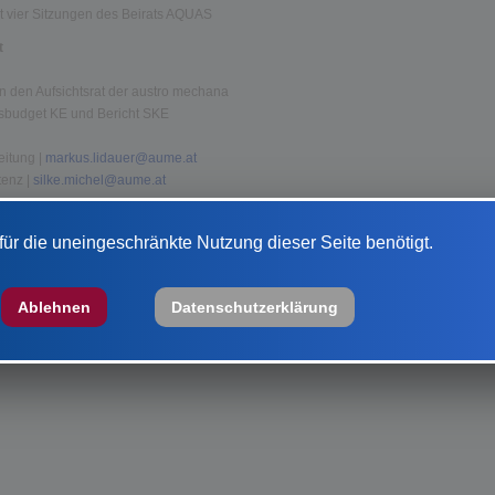
t vier Sitzungen des Beirats AQUAS
t
n den Aufsichtsrat der austro mechana
esbudget KE und Bericht SKE
Leitung |
markus.lidauer@aume.at
tenz |
silke.michel@aume.at
1 | 1030 Wien
ür die uneingeschränkte Nutzung dieser Seite benötigt.
Ablehnen
Datenschutzerklärung