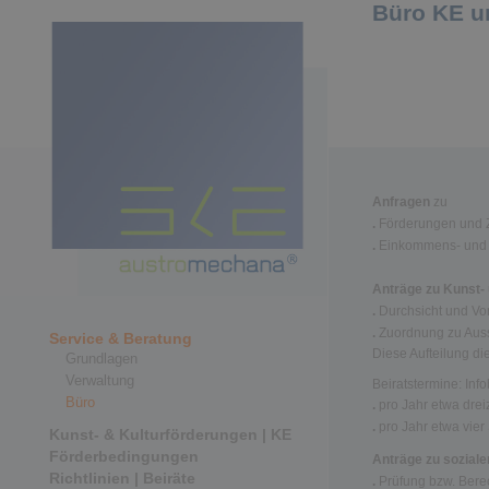
Büro KE 
Anfragen
zu
.
Förderungen und 
.
Einkommens- und 
Anträge zu Kunst- 
.
Durchsicht und Vo
.
Zuordnung zu Auss
Service & Beratung
Diese Aufteilung di
Grundlagen
Verwaltung
Beiratstermine: Inf
Büro
.
pro Jahr etwa dreiz
.
pro Jahr etwa vier
Kunst- & Kulturförderungen | KE
Förderbedingungen
Anträge zu soziale
Richtlinien | Beiräte
.
Prüfung bzw. Bere